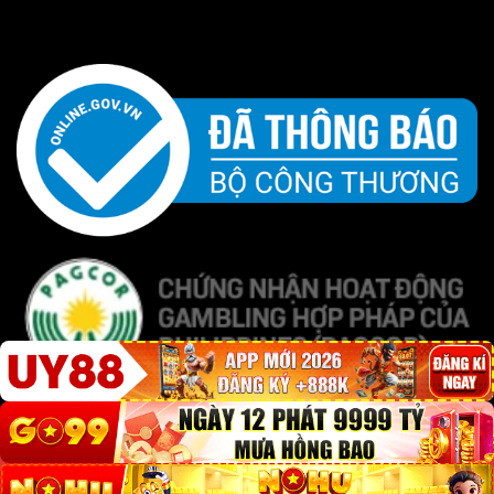
Copyright 2026 ©
https://brandmonkey.in.net/ - Trang chủ nhà cái