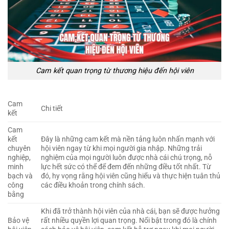
Cam kết quan trọng từ thương hiệu đến hội viên
Cam
Chi tiết
kết
Cam
kết
Đây là những cam kết mà nền tảng luôn nhấn mạnh với
chuyên
hội viên ngay từ khi mọi người gia nhập. Những trải
nghiệp,
nghiệm của mọi người luôn được nhà cái chú trọng, nỗ
minh
lực hết sức có thể để đem đến những điều tốt nhất. Từ
bạch và
đó, hy vọng rằng hội viên cũng hiểu và thực hiện tuân thủ
công
các điều khoản trong chính sách.
bằng
Khi đã trở thành hội viên của nhà cái, bạn sẽ được hưởng
Bảo vệ
rất nhiều quyền lợi quan trọng. Nổi bật trong đó là chính