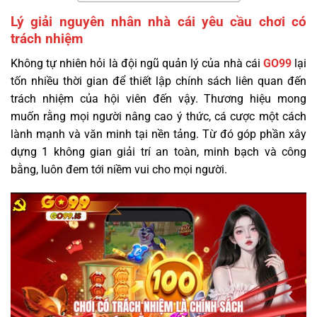
Lý giải nguyên nhân nhà cái yêu cầu chơi có
trách nhiệm
Không tự nhiên hỏi là đội ngũ quản lý của
nhà cái
GO99
lại
tốn nhiều thời gian để thiết lập chính sách liên quan đến
trách nhiệm của hội viên đến vậy. Thương hiệu mong
muốn rằng mọi người nâng cao ý thức, cá cược một cách
lành mạnh và văn minh tại nền tảng. Từ đó góp phần xây
dựng 1 không gian giải trí an toàn, minh bạch và công
bằng, luôn đem tới niềm vui cho mọi người.