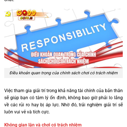
Điều khoản quan trọng của chính sách chơi có trách nhiệm
Việc tham gia giải trí trong khả năng tài chính của bản thân
sẽ giúp bạn có tâm lý ổn định, không bao giờ phải lo lắng
về các rủi ro hay bị áp lực. Nhờ đó, trải nghiệm giải trí sẽ
luôn vui vẻ và tích cực.
Không gian lận và chơi có trách nhiệm