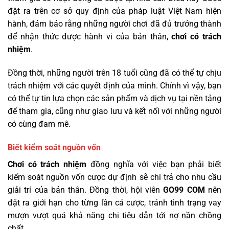
đặt ra trên cơ sở quy định của pháp luật Việt Nam hiện
hành, đảm bảo rằng những người chơi đã đủ trưởng thành
để nhận thức được hành vi của bản thân,
chơi có trách
nhiệm
.
Đồng thời, những người trên 18 tuổi cũng đã có thể tự chịu
trách nhiệm với các quyết định của mình. Chính vì vậy, bạn
có thể tự tin lựa chọn các sản phẩm và dịch vụ tại nền tảng
để tham gia, cũng như giao lưu và kết nối với những người
có cùng đam mê.
Biết kiểm soát nguồn vốn
Chơi có trách nhiệm
đồng nghĩa với việc bạn phải biết
kiểm soát nguồn vốn cược dự định sẽ chi trả cho nhu cầu
giải trí của bản thân. Đồng thời, hội viên
GO99 COM
nên
đặt ra giới hạn cho từng lần cá cược, tránh tình trạng vay
mượn vượt quá khả năng chi tiêu dẫn tới nợ nần chồng
chất.