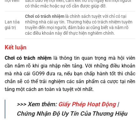
hội viên
sách bảo vệ hội viên, cam kết hỗ trợ ngay khi mọi người
có thắc mắc hoặc sự cố cần được giúp đỡ.
Chơi có trách nhiệm
là chính sách tuyệt vời chỉ có tại
Lan tỏa
những nhà cái uy tín. Thương hiệu có trách nhiệm tuyên
giá trị
truyền đến mọi người, đảm bảo ai cũng biết và nắm rõ
các điều khoản này để thực hiện nghiêm chỉnh.
Kết luận
Chơi có trách nhiệm
là thông tin quan trọng mà hội viên
cần nắm rõ khi gia nhập nền tảng. Với những điều khoản
mà nhà cái GO99 đưa ra, nếu bạn chấp hành tốt thì chắc
chắn sẽ có thể trải nghiệm các sản phẩm cá cược tại nền
tảng một cách an toàn và tuyệt vời nhất.
>>> Xem thêm:
Giấy Phép Hoạt Động
|
Chứng Nhận Độ Uy Tín Của Thương Hiệu