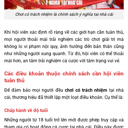
Chơi có trách nhiệm là chính sách ý nghĩa tại nhà cái
Khi hội viên xác định rõ ràng về các giới hạn cần tuân thủ,
mọi người thoải mái trải nghiệm các trò chơi giải trí mà
không lo vi phạm nội quy, ảnh hưởng đến bản thân cũng
như những người xung quanh. Từ đó, hội viên có thể thoải
mái hơn, an tâm trải nghiệm cá cược với tâm trạng vui vẻ.
Các điều khoản thuộc chính sách cần hội viên
tuân thủ
Để đảm bảo mọi người đều
chơi có trách nhiệm
tại nhà
cái, thương hiệu đã thiết lập một loạt điều khoản. Cụ thể là:
Chấp hành về độ tuổi
Những người từ 18 tuổi trở lên mới được phép truy cập và
tham gia có hoạt động cá cược tại nhà cái. Điều này được